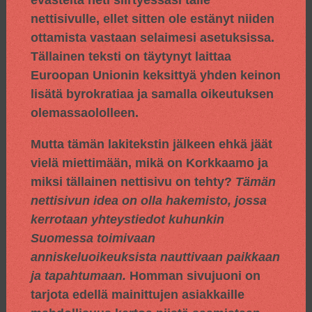
evästeitä heti siirtyessäsi tälle
nettisivulle, ellet sitten ole estänyt niiden
ottamista vastaan selaimesi asetuksissa.
Tällainen teksti on täytynyt laittaa
Euroopan Unionin keksittyä yhden keinon
lisätä byrokratiaa ja samalla oikeutuksen
olemassaololleen.
Mutta tämän lakitekstin jälkeen ehkä jäät
vielä miettimään, mikä on Korkkaamo ja
miksi tällainen nettisivu on tehty?
Tämän
nettisivun idea on olla hakemisto, jossa
kerrotaan yhteystiedot kuhunkin
Suomessa toimivaan
anniskeluoikeuksista nauttivaan paikkaan
ja tapahtumaan.
Homman sivujuoni on
tarjota edellä mainittujen asiakkaille