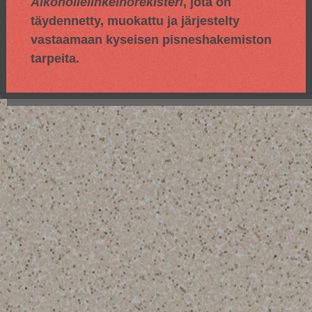
Alkoholielinkeinorekisteri
, jota on
täydennetty, muokattu ja järjestelty
vastaamaan kyseisen pisneshakemiston
tarpeita.