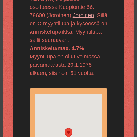
osoitteessa Kuopiontie 66,
79600 (Joroinen)
Joroinen
. Sillä
on C-myyntilupa ja kyseessä on
anniskelupaikka
. Myyntilupa
sallii seuraavan:
Anniskelu/max. 4.7%
.
Myyntilupa on ollut voimassa
päivämäärästä 20.1.1975
alkaen, siis noin 51 vuotta.