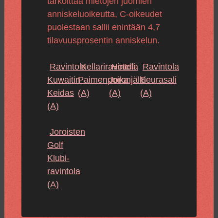
tarkoittaa mietojen juomien
anniskeluoikeutta, C-oikeudet
puolestaan sallii enintään 4,7
tilavuusprosentin anniskelun.
Ravintola
Kellariravintola
Hotelli
Ravintola
Kuwaitin
Paimenpoika
Joronjälki
Seurasali
Keidas
(A)
(A)
(A)
(A)
Joroisten
Golf
Klubi-
ravintola
(A)