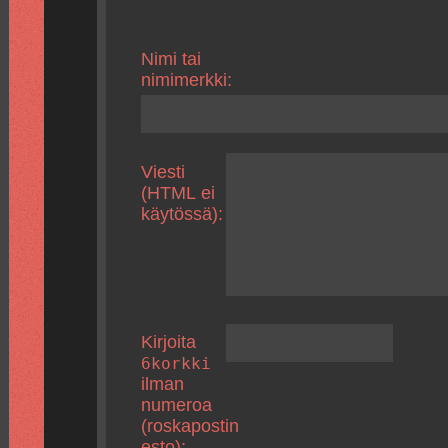
Nimi tai
nimimerkki:
Viesti
(HTML ei
käytössä):
Kirjoita
6korkki
ilman
numeroa
(roskapostin
esto):