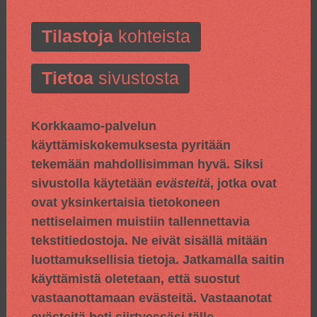
Tilastoja
kohteista
Tietoa
sivustosta
Korkkaamo-palvelun
käyttämiskokemuksesta pyritään
tekemään mahdollisimman hyvä. Siksi
sivustolla käytetään
evästeitä
, jotka ovat
ovat yksinkertaisia tietokoneen
nettiselaimen muistiin tallennettavia
tekstitiedostoja. Ne eivät sisällä mitään
luottamuksellisia tietoja. Jatkamalla saitin
käyttämistä oletetaan, että suostut
vastaanottamaan evästeitä. Vastaanotat