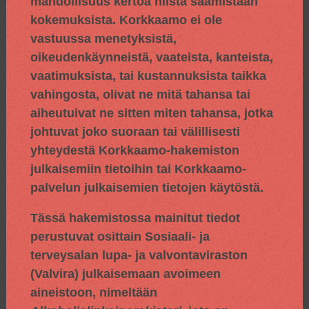
mahdollisuus kertoa niistä saamistaan
kokemuksista. Korkkaamo ei ole
vastuussa menetyksistä,
oikeudenkäynneistä, vaateista, kanteista,
vaatimuksista, tai kustannuksista taikka
vahingosta, olivat ne mitä tahansa tai
aiheutuivat ne sitten miten tahansa, jotka
johtuvat joko suoraan tai välillisesti
yhteydestä Korkkaamo-hakemiston
julkaisemiin tietoihin tai Korkkaamo-
palvelun julkaisemien tietojen käytöstä.
Tässä hakemistossa mainitut tiedot
perustuvat osittain
Sosiaali- ja
terveysalan lupa- ja valvontaviraston
(Valvira) julkaisemaan avoimeen
aineistoon, nimeltään