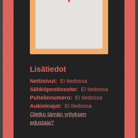
Lisätiedot
Nettisivut:
Ei tiedossa
Sähköpostiosoite:
Ei tiedossa
Puhelinnumero:
Ei tiedossa
Aukioloajat:
Ei tiedossa
Oletko tämän yrityksen
edustaja?