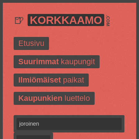
🍺
KORKKAAMO
.COM
Etusivu
Suurimmat
kaupungit
Ilmiömäiset
paikat
Kaupunkien
luettelo