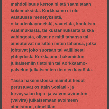
mahdollisuus kertoa niistä saamistaan
kokemuksista. Korkkaamo ei ole
vastuussa menetyksistä,
oikeudenkäynneistä, vaateista, kanteista,
vaatimuksista, tai kustannuksista taikka
vahingosta, olivat ne mitä tahansa tai
aiheutuivat ne sitten miten tahansa, jotka
johtuvat joko suoraan tai välillisesti
yhteydestä Korkkaamo-hakemiston
julkaisemiin tietoihin tai Korkkaamo-
palvelun julkaisemien tietojen käytöstä.
Tässä hakemistossa mainitut tiedot
perustuvat osittain
Sosiaali- ja
terveysalan lupa- ja valvontaviraston
(Valvira) julkaisemaan avoimeen
aineistoon, nimeltään