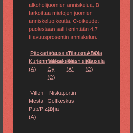
alkoholijuomien anniskelua, B
tarkoittaa mietojen juomien
anniskeluoikeutta, C-oikeudet
puolestaan sallii enintään 4,7
tilavuusprosentin anniskelun.
Pitokartano
Kausalan
Tilausravintola
ABC
Kurjenmiekka
Matkakeidas
Ketunleipä
Kausala
(A)
Oy
(A)
(C)
(C)
Villen
Niskaportin
Mesta
Golfkeskus
Pub/Pizzeria
(B)
(A)