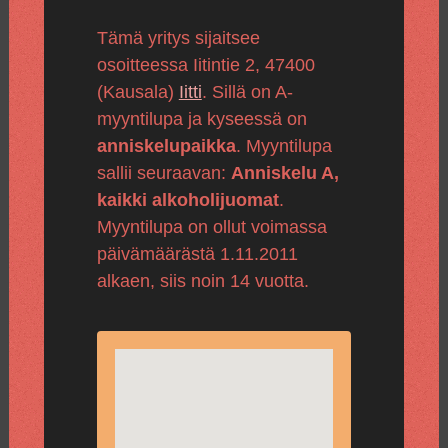
Tämä yritys sijaitsee
osoitteessa Iitintie 2, 47400
(Kausala)
Iitti
. Sillä on A-
myyntilupa ja kyseessä on
anniskelupaikka
. Myyntilupa
sallii seuraavan:
Anniskelu A,
kaikki alkoholijuomat
.
Myyntilupa on ollut voimassa
päivämäärästä 1.11.2011
alkaen, siis noin 14 vuotta.