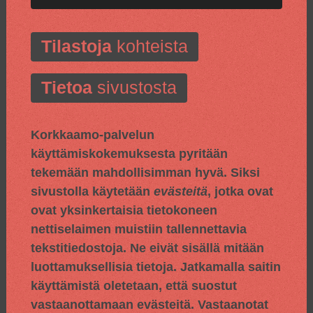
Tilastoja
kohteista
Tietoa
sivustosta
Korkkaamo-palvelun
käyttämiskokemuksesta pyritään
tekemään mahdollisimman hyvä. Siksi
sivustolla käytetään
evästeitä
, jotka ovat
ovat yksinkertaisia tietokoneen
nettiselaimen muistiin tallennettavia
tekstitiedostoja. Ne eivät sisällä mitään
luottamuksellisia tietoja. Jatkamalla saitin
käyttämistä oletetaan, että suostut
vastaanottamaan evästeitä. Vastaanotat