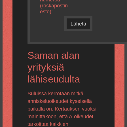
(roskapostin
esto):
Lähetä
Saman alan
yrityksiä
lähiseudulta
Suluissa kerrotaan mitkä
anniskeluoikeudet kyseisellä
paikalla on. Kertauksen vuoksi
mainittakoon, että A-oikeudet
tarkoittaa kaikkien