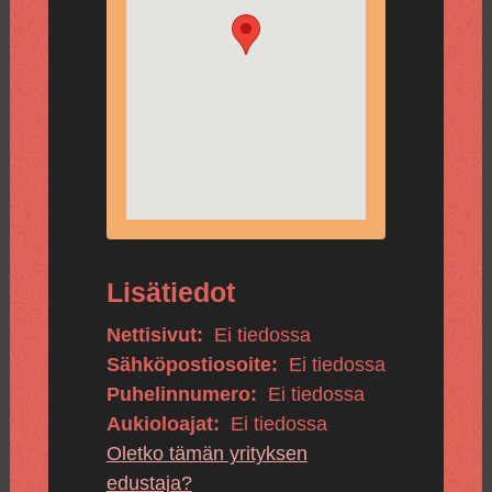
Lisätiedot
Nettisivut:
Ei tiedossa
Sähköpostiosoite:
Ei tiedossa
Puhelinnumero:
Ei tiedossa
Aukioloajat:
Ei tiedossa
Oletko tämän yrityksen
edustaja?