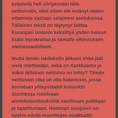
evästeitä heti siirtyessäsi tälle
nettisivulle, ellet sitten ole estänyt niiden
ottamista vastaan selaimesi asetuksissa.
Tällainen teksti on täytynyt laittaa
Euroopan Unionin keksittyä yhden keinon
lisätä byrokratiaa ja samalla oikeutuksen
olemassaololleen.
Mutta tämän lakitekstin jälkeen ehkä jäät
vielä miettimään, mikä on Korkkaamo ja
miksi tällainen nettisivu on tehty?
Tämän
nettisivun idea on olla hakemisto, jossa
kerrotaan yhteystiedot kuhunkin
Suomessa toimivaan
anniskeluoikeuksista nauttivaan paikkaan
ja tapahtumaan.
Homman sivujuoni on
tarjota edellä mainittujen asiakkaille