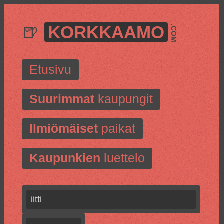
🍺
KORKKAAMO
.COM
Etusivu
Suurimmat
kaupungit
Ilmiömäiset
paikat
Kaupunkien
luettelo