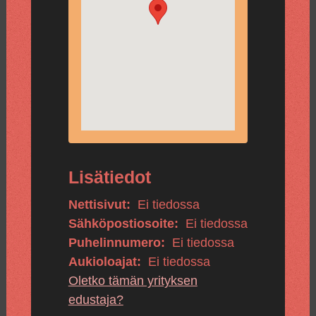
Lisätiedot
Nettisivut:
Ei tiedossa
Sähköpostiosoite:
Ei tiedossa
Puhelinnumero:
Ei tiedossa
Aukioloajat:
Ei tiedossa
Oletko tämän yrityksen
edustaja?