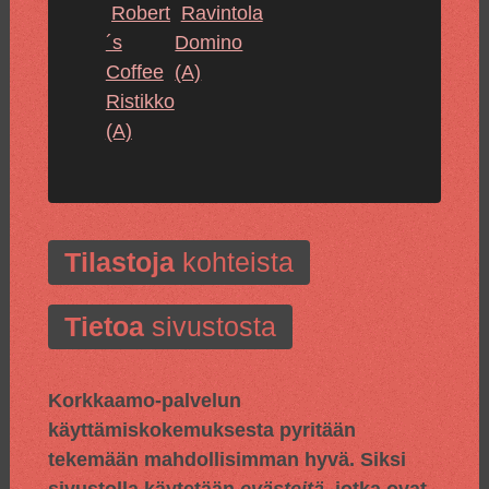
Robert
Ravintola
´s
Domino
Coffee
(A)
Ristikko
(A)
Tilastoja
kohteista
Tietoa
sivustosta
Korkkaamo-palvelun
käyttämiskokemuksesta pyritään
tekemään mahdollisimman hyvä. Siksi
sivustolla käytetään
evästeitä
, jotka ovat