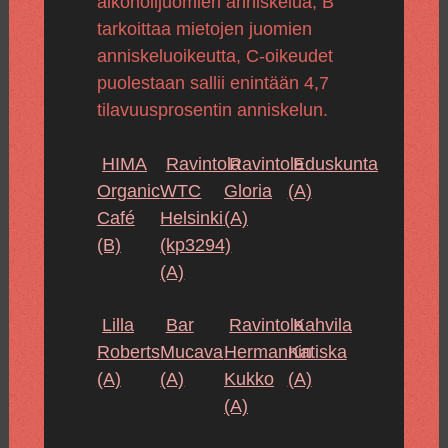
alkoholijuomien anniskelua, B
tarkoittaa mietojen juomien
anniskeluoikeutta, C-oikeudet
puolestaan sallii enintään 4,7
tilavuusprosentin anniskelun.
HIMA
Ravintola
Ravintola
Eduskunta
Organic
WTC
Gloria
(A)
Café
Helsinki
(A)
(B)
(kp3294)
(A)
Lilla
Bar
Ravintola
Kahvila
Roberts
Mucava
Hermannin
Katiska
(A)
(A)
Kukko
(A)
(A)