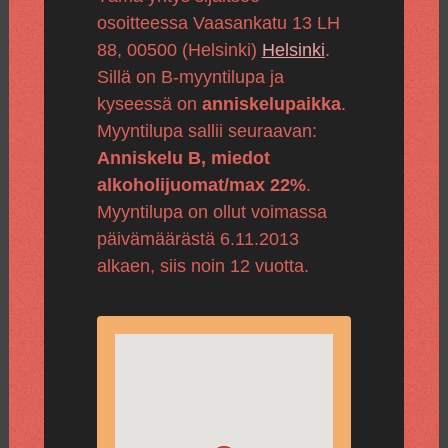
osoitteessa Vaasankatu 13 LH
88, 00500 (Helsinki)
Helsinki
.
Sillä on B-myyntilupa ja
kyseessä on
anniskelupaikka
.
Myyntilupa sallii seuraavan:
Anniskelu B, miedot
alkoholijuomat/max 22%
.
Myyntilupa on ollut voimassa
päivämäärästä 6.11.2013
alkaen, siis noin 12 vuotta.