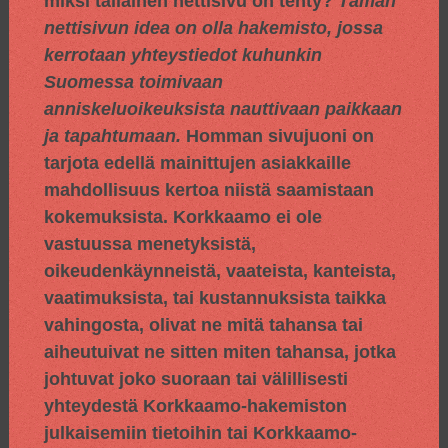
miksi tällainen nettisivu on tehty?
Tämän
nettisivun idea on olla hakemisto, jossa
kerrotaan yhteystiedot kuhunkin
Suomessa toimivaan
anniskeluoikeuksista nauttivaan paikkaan
ja tapahtumaan.
Homman sivujuoni on
tarjota edellä mainittujen asiakkaille
mahdollisuus kertoa niistä saamistaan
kokemuksista. Korkkaamo ei ole
vastuussa menetyksistä,
oikeudenkäynneistä, vaateista, kanteista,
vaatimuksista, tai kustannuksista taikka
vahingosta, olivat ne mitä tahansa tai
aiheutuivat ne sitten miten tahansa, jotka
johtuvat joko suoraan tai välillisesti
yhteydestä Korkkaamo-hakemiston
julkaisemiin tietoihin tai Korkkaamo-