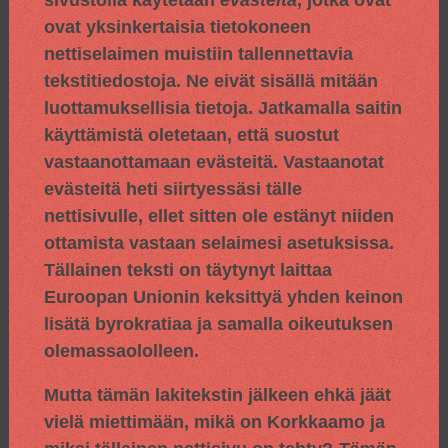
ovat yksinkertaisia tietokoneen
nettiselaimen muistiin tallennettavia
tekstitiedostoja. Ne eivät sisällä mitään
luottamuksellisia tietoja. Jatkamalla saitin
käyttämistä oletetaan, että suostut
vastaanottamaan evästeitä. Vastaanotat
evästeitä heti siirtyessäsi tälle
nettisivulle, ellet sitten ole estänyt niiden
ottamista vastaan selaimesi asetuksissa.
Tällainen teksti on täytynyt laittaa
Euroopan Unionin keksittyä yhden keinon
lisätä byrokratiaa ja samalla oikeutuksen
olemassaololleen.
Mutta tämän lakitekstin jälkeen ehkä jäät
vielä miettimään, mikä on Korkkaamo ja