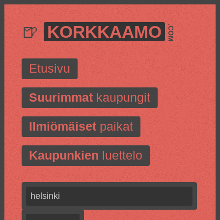
🍺
KORKKAAMO
.COM
Etusivu
Suurimmat
kaupungit
Ilmiömäiset
paikat
Kaupunkien
luettelo