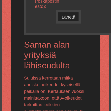
(roskapostin
esto):
Lähetä
Saman alan
yrityksiä
lähiseudulta
Suluissa kerrotaan mitkä
anniskeluoikeudet kyseisellä
paikalla on. Kertauksen vuoksi
mainittakoon, että A-oikeudet
tarkoittaa kaikkien