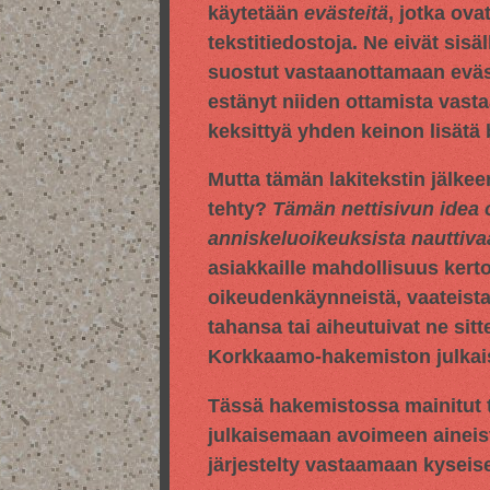
käytetään
evästeitä
, jotka ova
tekstitiedostoja. Ne eivät sisä
suostut vastaanottamaan evästei
estänyt niiden ottamista vasta
keksittyä yhden keinon lisätä
Mutta tämän lakitekstin jälkee
tehty?
Tämän nettisivun idea 
anniskeluoikeuksista nauttiv
asiakkaille mahdollisuus kert
oikeudenkäynneistä, vaateista,
tahansa tai aiheutuivat ne sitt
Korkkaamo-hakemiston julkaise
Tässä hakemistossa mainitut t
julkaisemaan avoimeen aineis
järjestelty vastaamaan kyseis