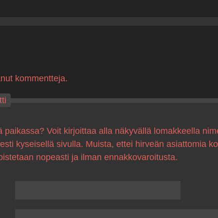
anut kommentteja.
ti
ä paikassa? Voit kirjoittaa alla näkyvällä lomakkeella nim
sesti kyseisellä sivulla. Muista, ettei hirveän asiattomia 
oistetaan nopeasti ja ilman ennakkovaroitusta.