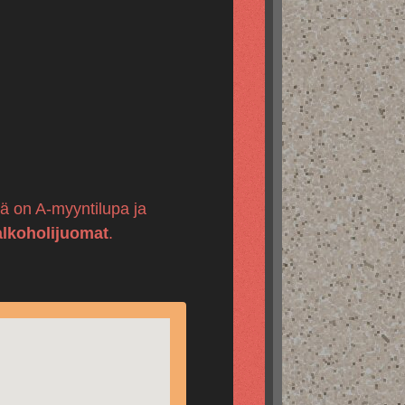
llä on A-myyntilupa ja
alkoholijuomat
.