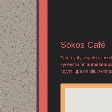
Sokos Café
Tämä yritys sijaitsee oso
kyseessä on
anniskelup
Myyntilupa on ollut voima