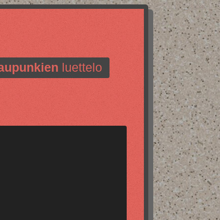
aupunkien
luettelo