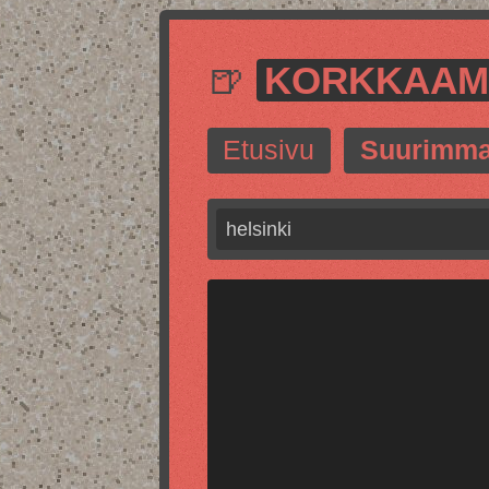
🍺
KORKKAA
Etusivu
Suurimma