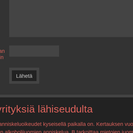
an
in
Lähetä
ityksiä lähiseudulta
anniskeluoikeudet kyseisellä paikalla on. Kertauksen vuo
en alkoholijuomien anniskelua, B tarkoittaa mietojen juo