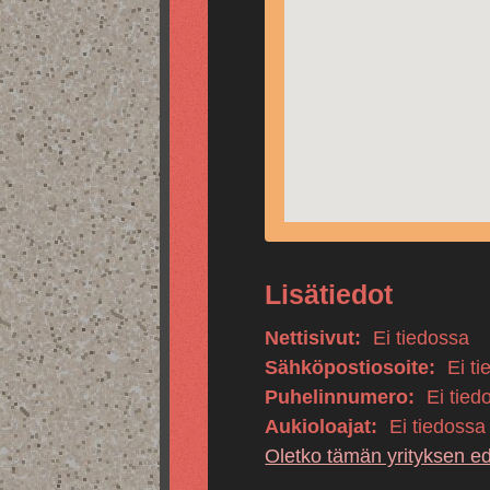
Lisätiedot
Nettisivut:
Ei tiedossa
Sähköpostiosoite:
Ei ti
Puhelinnumero:
Ei tied
Aukioloajat:
Ei tiedossa
Oletko tämän yrityksen e