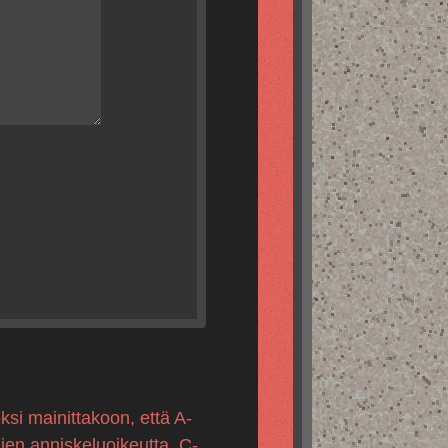
ksi mainittakoon, että A-
mien anniskeluoikeutta, C-