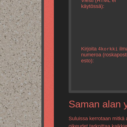
Viesti (HTML ei
käytössä):
Kirjoita
ilm
4korkki
numeroa (roskapost
esto):
Saman alan yr
Suluissa kerrotaan mitkä 
oikeudet tarkoittaa kaikki