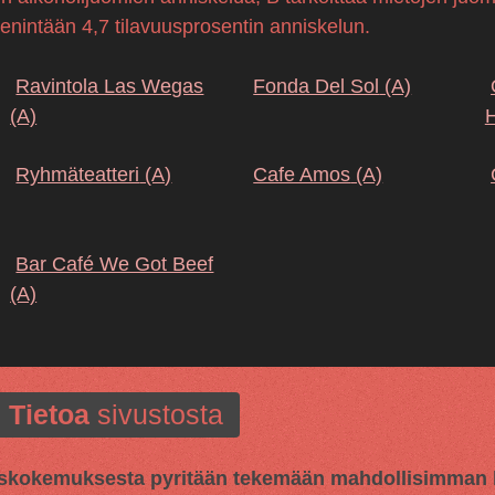
 enintään 4,7 tilavuusprosentin anniskelun.
Ravintola Las Wegas
Fonda Del Sol
(A)
(A)
H
Ryhmäteatteri
(A)
Cafe Amos
(A)
Bar Café We Got Beef
(A)
Tietoa
sivustosta
kokemuksesta pyritään tekemään mahdollisimman hy