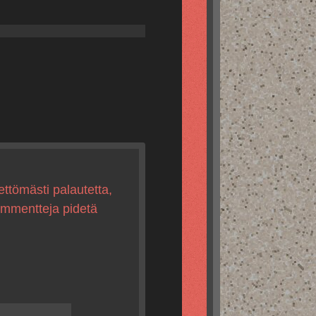
ettömästi palautetta,
kommentteja pidetä