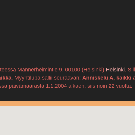
itteessa Mannerheimintie 9, 00100 (Helsinki)
Helsinki
. Si
aikka
. Myyntilupa sallii seuraavan:
Anniskelu A, kaikki 
ssa päivämäärästä 1.1.2004 alkaen, siis noin 22 vuotta.