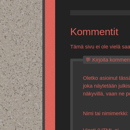
Kommentit
Tämä sivu ei ole vielä sa
💬 Kirjoita komment
Oletko asioinut täss
joka näytetään julki
näkyvillä, vaan ne p
Nimi tai nimimerkki: