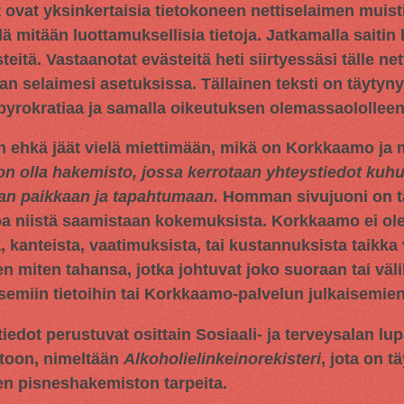
t ovat yksinkertaisia tietokoneen nettiselaimen muisti
llä mitään luottamuksellisia tietoja. Jatkamalla saitin
tä. Vastaanotat evästeitä heti siirtyessäsi tälle netti
an selaimesi asetuksissa. Tällainen teksti on täytyn
 byrokratiaa ja samalla oikeutuksen olemassaololleen
n ehkä jäät vielä miettimään, mikä on Korkkaamo ja m
on olla hakemisto, jossa kerrotaan yhteystiedot ku
aan paikkaan ja tapahtumaan.
Homman sivujuoni on tar
oa niistä saamistaan kokemuksista. Korkkaamo ei ol
 kanteista, vaatimuksista, tai kustannuksista taikka 
en miten tahansa, jotka johtuvat joko suoraan tai väli
miin tietoihin tai Korkkaamo-palvelun julkaisemien 
iedot perustuvat osittain
Sosiaali- ja terveysalan lu
toon, nimeltään
Alkoholielinkeinorekisteri
, jota on t
en pisneshakemiston tarpeita.