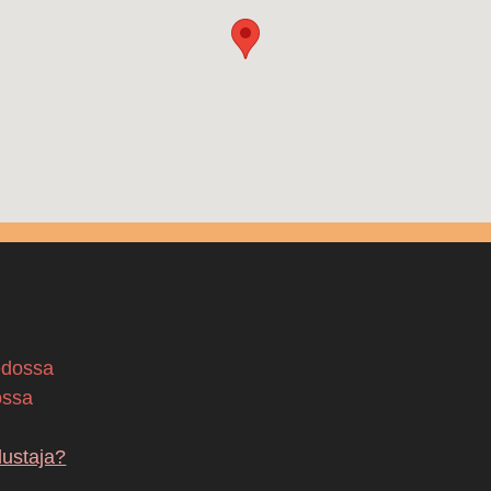
edossa
ossa
dustaja?