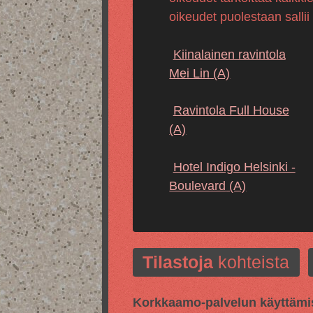
oikeudet puolestaan sallii
Kiinalainen ravintola
Mei Lin
(A)
Ravintola Full House
(A)
Hotel Indigo Helsinki -
Boulevard
(A)
Tilastoja
kohteista
Korkkaamo-palvelun käyttämis