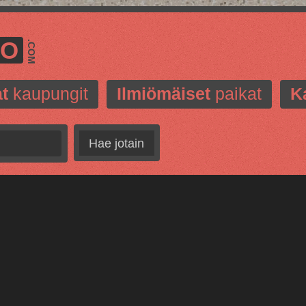
MO
.COM
t
kaupungit
Ilmiömäiset
paikat
K
Hae jotain