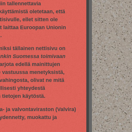
in tallennettavia
 käyttämistä oletetaan, että
sivulle, ellet sitten ole
yt laittaa Euroopan Unionin
.
iksi tällainen nettisivu on
hunkin Suomessa toimivaan
jota edellä mainittujen
e vastuussa menetyksistä,
vahingosta, olivat ne mitä
llisesti yhteydestä
tietojen käytöstä.
pa- ja valvontaviraston
(Valvira)
äydennetty, muokattu ja