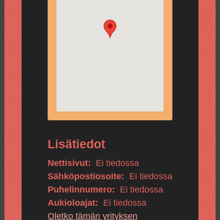
Lisätiedot
Nettisivut:
Ei tiedossa
Sähköpostiosoite:
Ei tiedossa
Puhelinnumero:
Ei tiedossa
Aukioloajat:
Ei tiedossa
Oletko tämän yrityksen