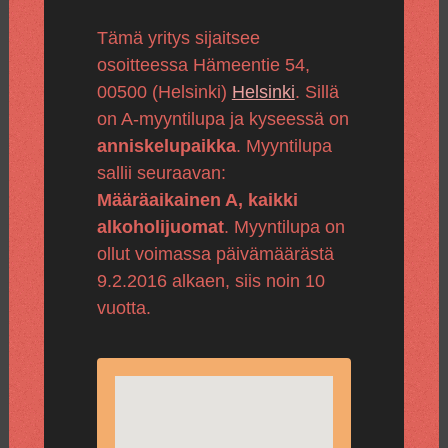
Tämä yritys sijaitsee
osoitteessa Hämeentie 54,
00500 (Helsinki)
Helsinki
. Sillä
on A-myyntilupa ja kyseessä on
anniskelupaikka
. Myyntilupa
sallii seuraavan:
Määräaikainen A, kaikki
alkoholijuomat
. Myyntilupa on
ollut voimassa päivämäärästä
9.2.2016 alkaen, siis noin 10
vuotta.