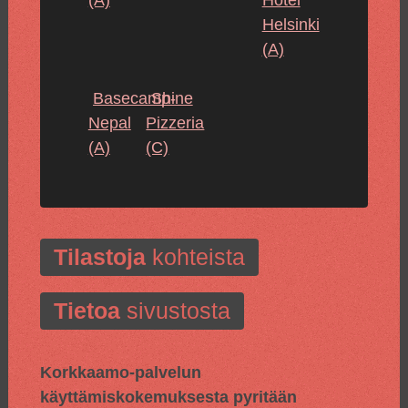
(A)
Hotel
Helsinki
(A)
Basecamp-
Shine
Nepal
Pizzeria
(A)
(C)
Tilastoja
kohteista
Tietoa
sivustosta
Korkkaamo-palvelun
käyttämiskokemuksesta pyritään