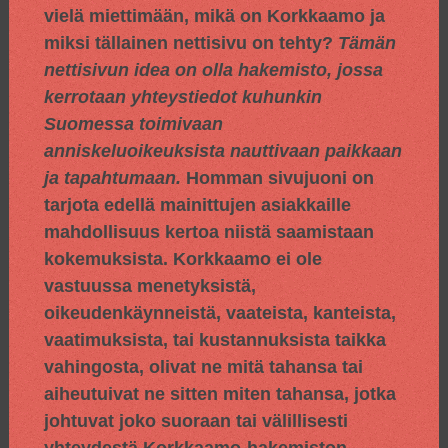
vielä miettimään, mikä on Korkkaamo ja
miksi tällainen nettisivu on tehty?
Tämän
nettisivun idea on olla hakemisto, jossa
kerrotaan yhteystiedot kuhunkin
Suomessa toimivaan
anniskeluoikeuksista nauttivaan paikkaan
ja tapahtumaan.
Homman sivujuoni on
tarjota edellä mainittujen asiakkaille
mahdollisuus kertoa niistä saamistaan
kokemuksista. Korkkaamo ei ole
vastuussa menetyksistä,
oikeudenkäynneistä, vaateista, kanteista,
vaatimuksista, tai kustannuksista taikka
vahingosta, olivat ne mitä tahansa tai
aiheutuivat ne sitten miten tahansa, jotka
johtuvat joko suoraan tai välillisesti