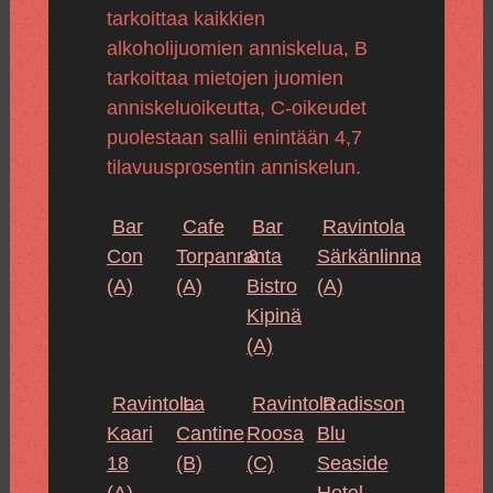
tarkoittaa kaikkien
alkoholijuomien anniskelua, B
tarkoittaa mietojen juomien
anniskeluoikeutta, C-oikeudet
puolestaan sallii enintään 4,7
tilavuusprosentin anniskelun.
Bar
Cafe
Bar
Ravintola
Con
Torpanranta
&
Särkänlinna
(A)
(A)
Bistro
(A)
Kipinä
(A)
Ravintola
La
Ravintola
Radisson
Kaari
Cantine
Roosa
Blu
18
(B)
(C)
Seaside