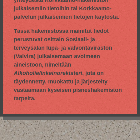
yhteydestä Korkkaamo-hakemiston
julkaisemiin tietoihin tai Korkkaamo-
palvelun julkaisemien tietojen käytöstä.
Tässä hakemistossa mainitut tiedot
perustuvat osittain
Sosiaali- ja
terveysalan lupa- ja valvontaviraston
(Valvira) julkaisemaan avoimeen
aineistoon, nimeltään
Alkoholielinkeinorekisteri
, jota on
täydennetty, muokattu ja järjestelty
vastaamaan kyseisen pisneshakemiston
tarpeita.