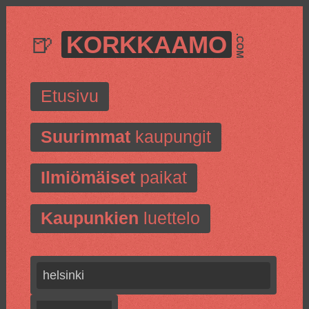
🍺
KORKKAAMO
.COM
Etusivu
Suurimmat
kaupungit
Ilmiömäiset
paikat
Kaupunkien
luettelo