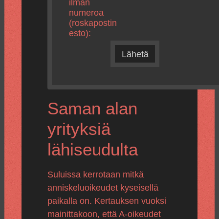
ilman
numeroa
(roskapostin
esto):
Lähetä
Saman alan
yrityksiä
lähiseudulta
Suluissa kerrotaan mitkä
anniskeluoikeudet kyseisellä
paikalla on. Kertauksen vuoksi
mainittakoon, että A-oikeudet