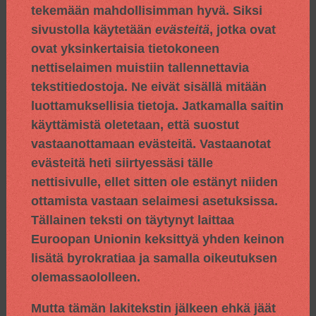
tekemään mahdollisimman hyvä. Siksi
sivustolla käytetään
evästeitä
, jotka ovat
ovat yksinkertaisia tietokoneen
nettiselaimen muistiin tallennettavia
tekstitiedostoja. Ne eivät sisällä mitään
luottamuksellisia tietoja. Jatkamalla saitin
käyttämistä oletetaan, että suostut
vastaanottamaan evästeitä. Vastaanotat
evästeitä heti siirtyessäsi tälle
nettisivulle, ellet sitten ole estänyt niiden
ottamista vastaan selaimesi asetuksissa.
Tällainen teksti on täytynyt laittaa
Euroopan Unionin keksittyä yhden keinon
lisätä byrokratiaa ja samalla oikeutuksen
olemassaololleen.
Mutta tämän lakitekstin jälkeen ehkä jäät