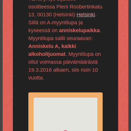
osoitteessa Pieni Roobertinkatu
13, 00130 (Helsinki)
Helsinki
.
Sillä on A-myyntilupa ja
kyseessä on
anniskelupaikka
.
Myyntilupa sallii seuraavan:
Anniskelu A, kaikki
alkoholijuomat
. Myyntilupa on
ollut voimassa päivämäärästä
19.3.2016 alkaen, siis noin 10
vuotta.