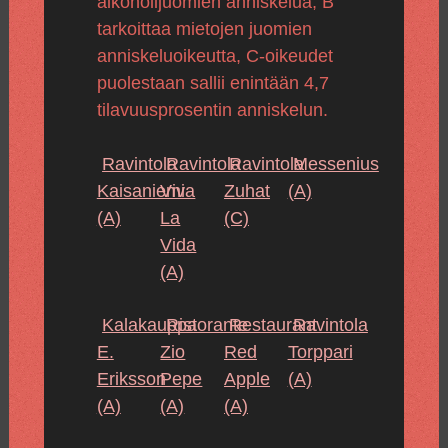
alkoholijuomien anniskelua, B
tarkoittaa mietojen juomien
anniskeluoikeutta, C-oikeudet
puolestaan sallii enintään 4,7
tilavuusprosentin anniskelun.
Ravintola
Ravintola
Ravintola
Messenius
Kaisaniemi
Viva
Zuhat
(A)
(A)
La
(C)
Vida
(A)
Kalakauppa
Ristorante
Restaurant
Ravintola
E.
Zio
Red
Torppari
Eriksson
Pepe
Apple
(A)
(A)
(A)
(A)