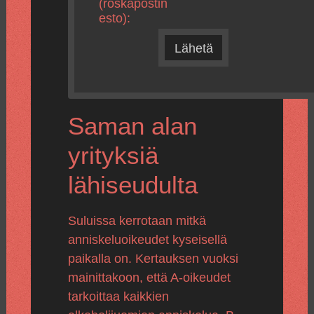
(roskapostin
esto):
Lähetä
Saman alan
yrityksiä
lähiseudulta
Suluissa kerrotaan mitkä
anniskeluoikeudet kyseisellä
paikalla on. Kertauksen vuoksi
mainittakoon, että A-oikeudet
tarkoittaa kaikkien