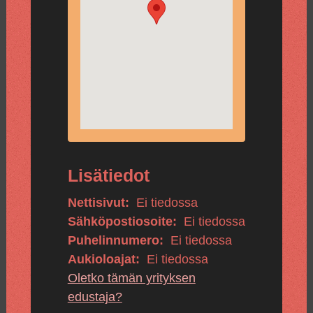
Lisätiedot
Nettisivut:
Ei tiedossa
Sähköpostiosoite:
Ei tiedossa
Puhelinnumero:
Ei tiedossa
Aukioloajat:
Ei tiedossa
Oletko tämän yrityksen
edustaja?