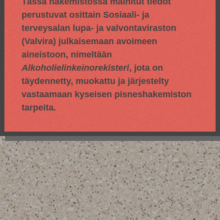
Tässä hakemistossa mainitut tiedot
perustuvat osittain
Sosiaali- ja
terveysalan lupa- ja valvontaviraston
(Valvira) julkaisemaan avoimeen
aineistoon, nimeltään
Alkoholielinkeinorekisteri
, jota on
täydennetty, muokattu ja järjestelty
vastaamaan kyseisen pisneshakemiston
tarpeita.