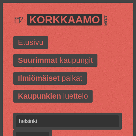
🍺
KORKKAAMO
.COM
Etusivu
Suurimmat
kaupungit
Ilmiömäiset
paikat
Kaupunkien
luettelo