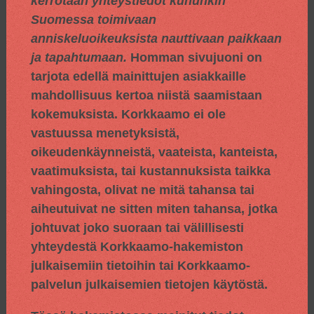
kerrotaan yhteystiedot kuhunkin
Suomessa toimivaan
anniskeluoikeuksista nauttivaan paikkaan
ja tapahtumaan.
Homman sivujuoni on
tarjota edellä mainittujen asiakkaille
mahdollisuus kertoa niistä saamistaan
kokemuksista. Korkkaamo ei ole
vastuussa menetyksistä,
oikeudenkäynneistä, vaateista, kanteista,
vaatimuksista, tai kustannuksista taikka
vahingosta, olivat ne mitä tahansa tai
aiheutuivat ne sitten miten tahansa, jotka
johtuvat joko suoraan tai välillisesti
yhteydestä Korkkaamo-hakemiston
julkaisemiin tietoihin tai Korkkaamo-
palvelun julkaisemien tietojen käytöstä.