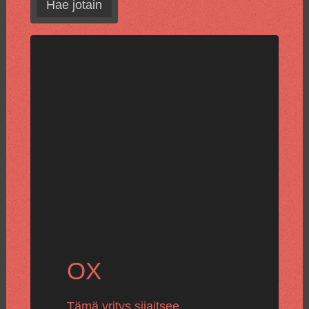
Hae jotain
OX
Tämä yritys sijaitsee