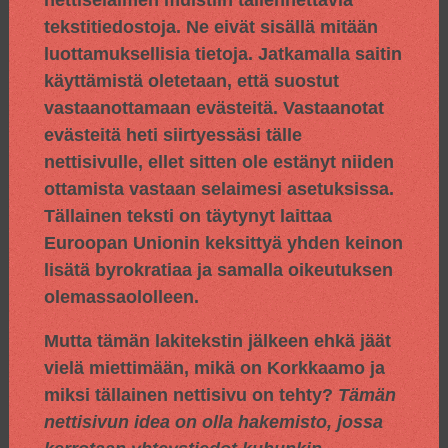
tekstitiedostoja. Ne eivät sisällä mitään
luottamuksellisia tietoja. Jatkamalla saitin
käyttämistä oletetaan, että suostut
vastaanottamaan evästeitä. Vastaanotat
evästeitä heti siirtyessäsi tälle
nettisivulle, ellet sitten ole estänyt niiden
ottamista vastaan selaimesi asetuksissa.
Tällainen teksti on täytynyt laittaa
Euroopan Unionin keksittyä yhden keinon
lisätä byrokratiaa ja samalla oikeutuksen
olemassaololleen.
Mutta tämän lakitekstin jälkeen ehkä jäät
vielä miettimään, mikä on Korkkaamo ja
miksi tällainen nettisivu on tehty?
Tämän
nettisivun idea on olla hakemisto, jossa