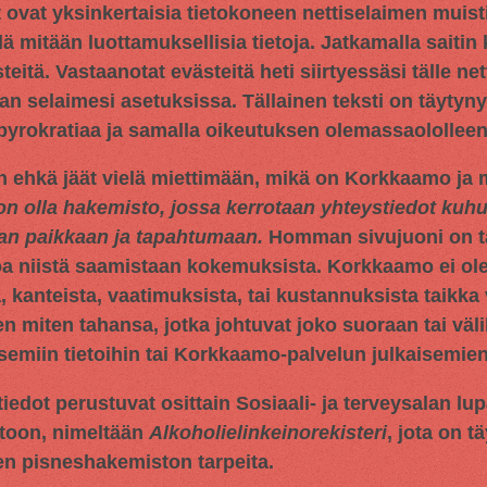
t ovat yksinkertaisia tietokoneen nettiselaimen muisti
llä mitään luottamuksellisia tietoja. Jatkamalla saitin
tä. Vastaanotat evästeitä heti siirtyessäsi tälle netti
an selaimesi asetuksissa. Tällainen teksti on täytyn
 byrokratiaa ja samalla oikeutuksen olemassaololleen
n ehkä jäät vielä miettimään, mikä on Korkkaamo ja m
on olla hakemisto, jossa kerrotaan yhteystiedot ku
aan paikkaan ja tapahtumaan.
Homman sivujuoni on tar
oa niistä saamistaan kokemuksista. Korkkaamo ei ol
 kanteista, vaatimuksista, tai kustannuksista taikka 
en miten tahansa, jotka johtuvat joko suoraan tai väli
miin tietoihin tai Korkkaamo-palvelun julkaisemien 
iedot perustuvat osittain
Sosiaali- ja terveysalan lu
toon, nimeltään
Alkoholielinkeinorekisteri
, jota on t
en pisneshakemiston tarpeita.