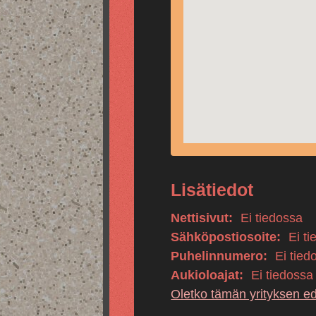
Lisätiedot
Nettisivut:
Ei tiedossa
Sähköpostiosoite:
Ei ti
Puhelinnumero:
Ei tied
Aukioloajat:
Ei tiedossa
Oletko tämän yrityksen e