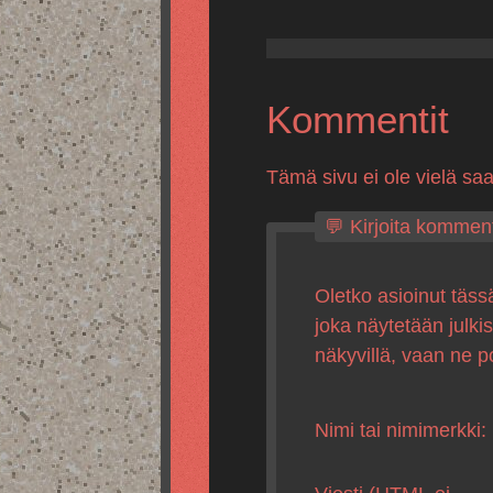
Kommentit
Tämä sivu ei ole vielä sa
💬 Kirjoita komment
Oletko asioinut täss
joka näytetään julki
näkyvillä, vaan ne p
Nimi tai nimimerkki: