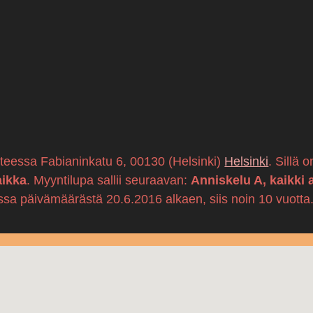
itteessa Fabianinkatu 6, 00130 (Helsinki)
Helsinki
. Sillä 
aikka
. Myyntilupa sallii seuraavan:
Anniskelu A, kaikki 
ssa päivämäärästä 20.6.2016 alkaen, siis noin 10 vuotta