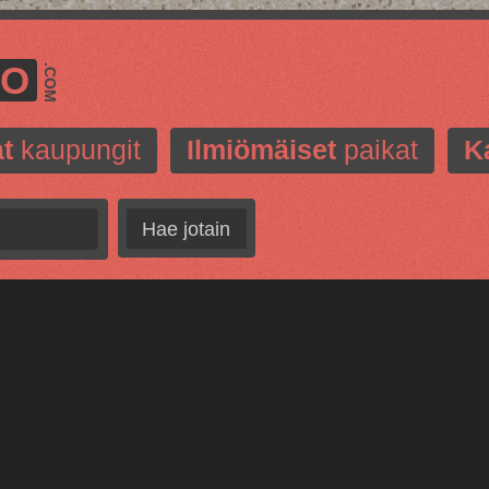
MO
.COM
t
kaupungit
Ilmiömäiset
paikat
K
Hae jotain