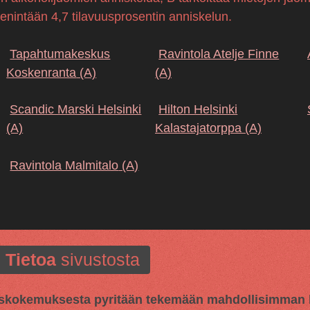
 enintään 4,7 tilavuusprosentin anniskelun.
Tapahtumakeskus
Ravintola Atelje Finne
Koskenranta
(A)
(A)
Scandic Marski Helsinki
Hilton Helsinki
(A)
Kalastajatorppa
(A)
Ravintola Malmitalo
(A)
Tietoa
sivustosta
kokemuksesta pyritään tekemään mahdollisimman hy