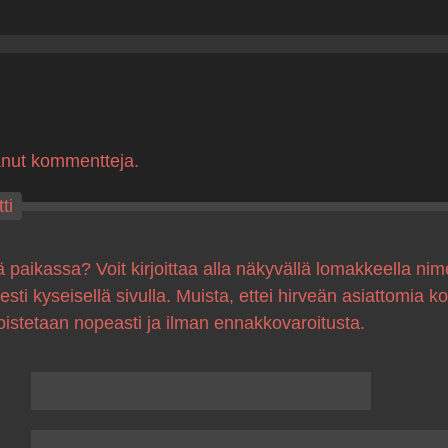
anut kommentteja.
ti
ä paikassa? Voit kirjoittaa alla näkyvällä lomakkeella nim
sesti kyseisellä sivulla. Muista, ettei hirveän asiattomia 
oistetaan nopeasti ja ilman ennakkovaroitusta.