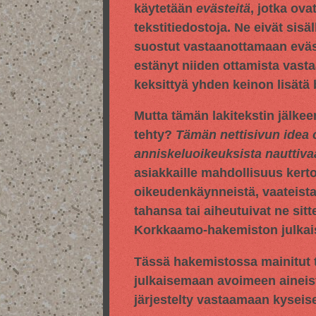
käytetään
evästeitä
, jotka ova
tekstitiedostoja. Ne eivät sisä
suostut vastaanottamaan evästei
estänyt niiden ottamista vasta
keksittyä yhden keinon lisätä
Mutta tämän lakitekstin jälkee
tehty?
Tämän nettisivun idea 
anniskeluoikeuksista nauttiv
asiakkaille mahdollisuus kert
oikeudenkäynneistä, vaateista,
tahansa tai aiheutuivat ne sitt
Korkkaamo-hakemiston julkaise
Tässä hakemistossa mainitut t
julkaisemaan avoimeen aineis
järjestelty vastaamaan kyseis