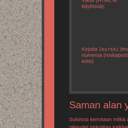
Viesti (HTML ei
käytössä):
Kirjoita
ilm
2korkki
numeroa (roskapost
esto):
Saman alan yr
Suluissa kerrotaan mitkä 
oikeudet tarkoittaa kaikki