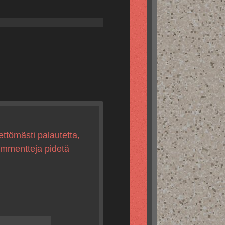
ettömästi palautetta,
kommentteja pidetä