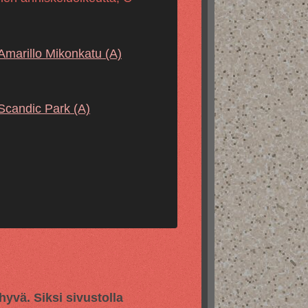
Amarillo Mikonkatu
(A)
Scandic Park
(A)
vä. Siksi sivustolla