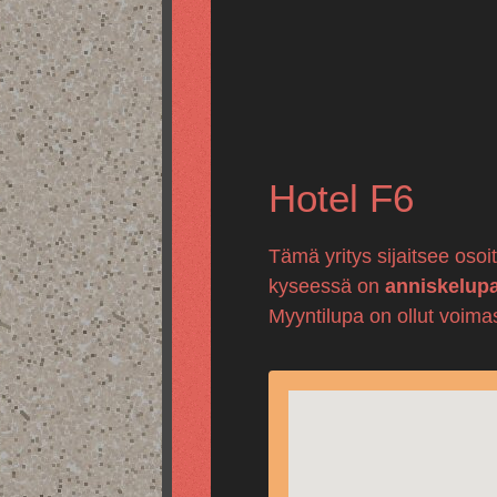
Hotel F6
Tämä yritys sijaitsee oso
kyseessä on
anniskelup
Myyntilupa on ollut voima