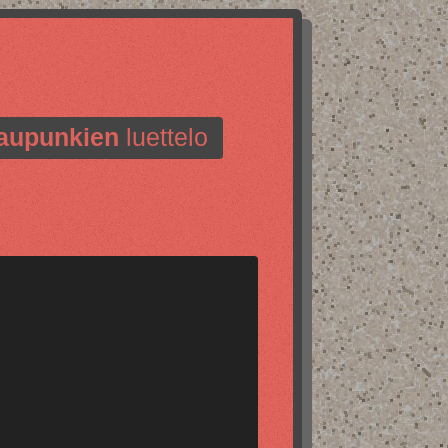
aupunkien
luettelo