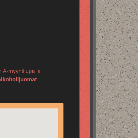
on A-myyntilupa ja
alkoholijuomat
.
.