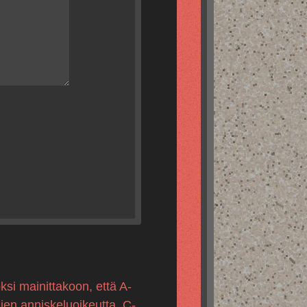
ksi mainittakoon, että A-
mien anniskeluoikeutta, C-