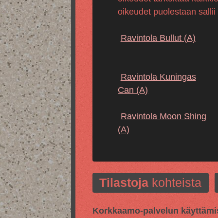
oikeudet puolestaan sallii
Ravintola Bullut
(A)
Ravintola Kuningas
Can
(A)
Ravintola Moon Shing
(A)
Tilastoja
kohteista
Korkkaamo-palvelun käyttämis