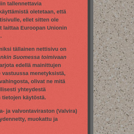
in tallennettavia
 käyttämistä oletetaan, että
sivulle, ellet sitten ole
yt laittaa Euroopan Unionin
.
iksi tällainen nettisivu on
hunkin Suomessa toimivaan
jota edellä mainittujen
e vastuussa menetyksistä,
vahingosta, olivat ne mitä
llisesti yhteydestä
tietojen käytöstä.
pa- ja valvontaviraston
(Valvira)
äydennetty, muokattu ja