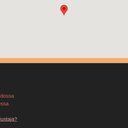
edossa
ossa
dustaja?