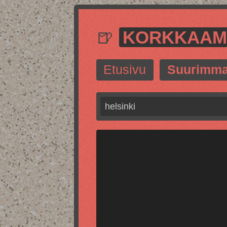
🍺
KORKKAA
Etusivu
Suurimma