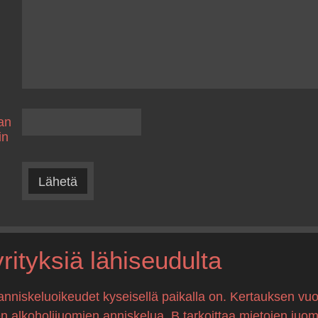
an
in
Lähetä
ityksiä lähiseudulta
anniskeluoikeudet kyseisellä paikalla on. Kertauksen vuo
en alkoholijuomien anniskelua, B tarkoittaa mietojen juo