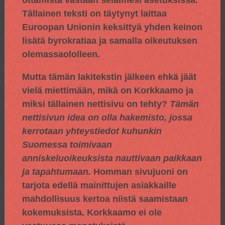
ottamista vastaan selaimesi asetuksissa.
Tällainen teksti on täytynyt laittaa
Euroopan Unionin keksittyä yhden keinon
lisätä byrokratiaa ja samalla oikeutuksen
olemassaololleen.
Mutta tämän lakitekstin jälkeen ehkä jäät
vielä miettimään, mikä on Korkkaamo ja
miksi tällainen nettisivu on tehty?
Tämän
nettisivun idea on olla hakemisto, jossa
kerrotaan yhteystiedot kuhunkin
Suomessa toimivaan
anniskeluoikeuksista nauttivaan paikkaan
ja tapahtumaan.
Homman sivujuoni on
tarjota edellä mainittujen asiakkaille
mahdollisuus kertoa niistä saamistaan
kokemuksista. Korkkaamo ei ole