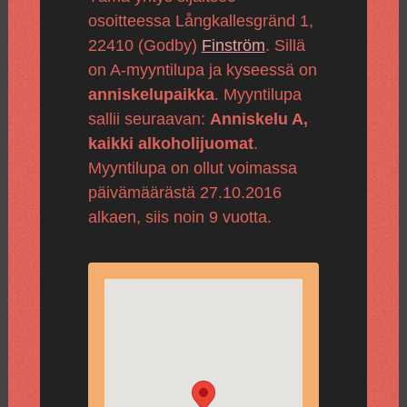
osoitteessa Långkallesgränd 1,
22410 (Godby)
Finström
. Sillä
on A-myyntilupa ja kyseessä on
anniskelupaikka
. Myyntilupa
sallii seuraavan:
Anniskelu A,
kaikki alkoholijuomat
.
Myyntilupa on ollut voimassa
päivämäärästä 27.10.2016
alkaen, siis noin 9 vuotta.