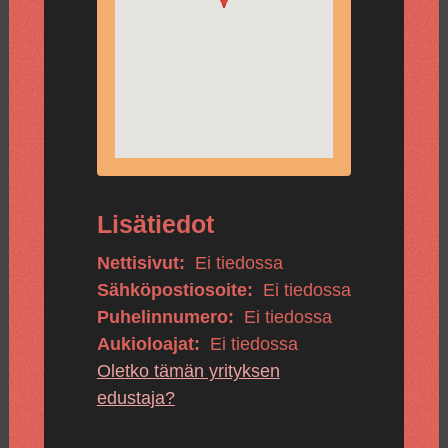
Lisätiedot
Nettisivut:
Ei tiedossa
Sähköpostiosoite:
Ei tiedossa
Puhelinnumero:
Ei tiedossa
Aukioloajat:
Ei tiedossa
Oletko tämän yrityksen
edustaja?