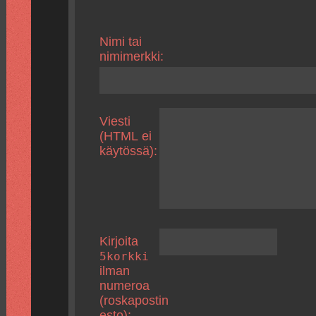
Nimi tai
nimimerkki:
Viesti
(HTML ei
käytössä):
Kirjoita
5korkki
ilman
numeroa
(roskapostin
esto):