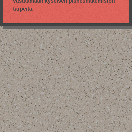
vastaamaan kyseisen pisneshakemiston
tarpeita.