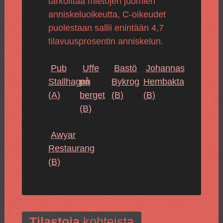
tarkoittaa mietojen juomien
anniskeluoikeutta, C-oikeudet
puolestaan sallii enintään 4,7
tilavuusprosentin anniskelun.
Pub
Uffe
Bastö
Johannas
Stallhagen
på
Bykrog
Hembakta
(A)
berget
(B)
(B)
(B)
Awyar
Restaurang
(B)
Tilastoja
kohteista