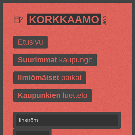
🍺
KORKKAAMO
.COM
Etusivu
Suurimmat
kaupungit
Ilmiömäiset
paikat
Kaupunkien
luettelo